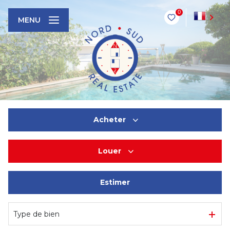
0
FR
MENU
Acheter
Louer
De l'ancien
Estimer
En saisonnier
Type de bien