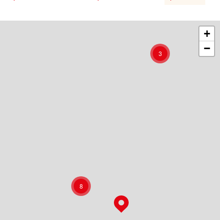
+
−
3
8