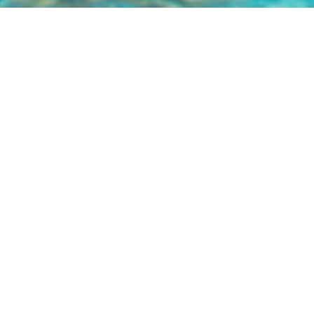
À PROPOS
Des lieux d’exception au cœur du Golfe de Saint-Tropez,
pour des vacances inoubliables
Installée depuis plus de 20 ans à La Croix-Valmer, je suis
tombée sous le charme de cette région d’exception.
Spécialistes du Golfe de Saint-Tropez, Nord Sud Real
Estate accompagne une clientèle française et
internationale dans ses projets d’achat, de vente et de
location saisonnière.
Grâce à une parfaite connaissance du marché local et à
un réseau de partenaires fiables, locaux et internationaux,
nous proposons un accompagnement sur mesure mené
avec exigence, discrétion et professionnalisme.
L’expertise au service de votre