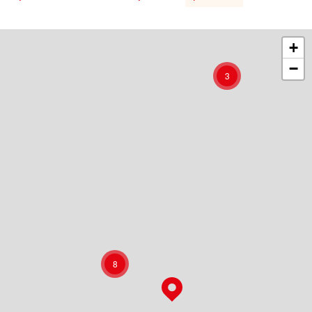
+
−
3
8