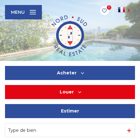
0
FR
MENU
Acheter
Louer
De l'ancien
Estimer
En saisonnier
Type de bien