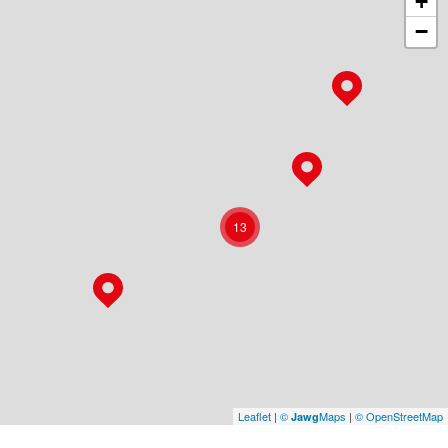
+
−
13
Leaflet
|
©
Maps
|
© OpenStreetMap
Jawg