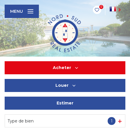
0
FR
MENU
Acheter
Louer
De l'ancien
Estimer
En saisonnier
Type de bien
1